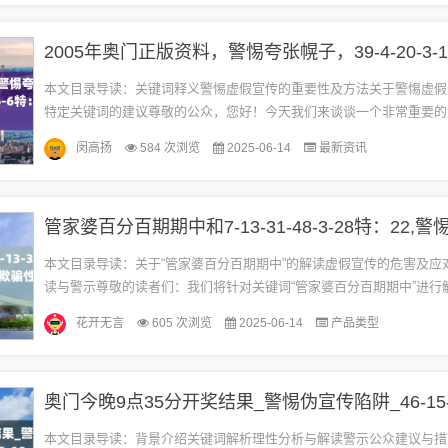
本文目录导读：关键词释义警惕虚假宣传的重要性及方法关于警惕虚假
特定关键词的建议尊敬的公众，您好！今天我们来谈谈一个非常重要的
假宣传，特别是与某些特定关键词相关的内容，我们会全面释义、解释
闵高扬
584 次浏览
2025-06-14
最新资讯
的...
本文目录导读：关于“管家婆百分百期期中”的解读虚假宣传的危害及应
读与警示尊敬的读者们：我们将针对关键词“管家婆百分百期期中”进行
也会探讨关于标题追加词以及其他涉及数字如“7-13-31-48-3-...
花开无言
605 次浏览
2025-06-14
产品类型
本文目录导读：背景介绍关键词解析理性分析与解读警示公众建议与措