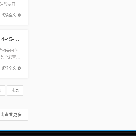
注彩票开奖
注，我们
阅读全文
澳门今晚9点35分开奖结果，警惕虚假的假广告云，4-45-29-3-24-29特：30
等相关内容
门某个彩票或
...
阅读全文
页
末页
点击查看更多