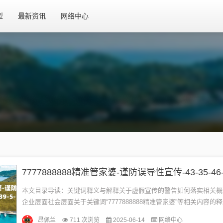
型
最新资讯
网络中心
本文目录导读：关键词释义与解释关于虚假宣传的警告如何落实相关概
企业层面社会层面关于关键词“7777888888精准管家婆”等相关内容的
落实本文旨在全面释义、解释与落实您所提供的关键词：“7777...
昂佩兰
711 次浏览
2025-06-14
网络中心