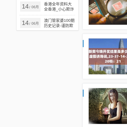
29-6-23-7-39-25
香港全年资料大
14
06月
/
特：2
全香港_小心欺诈
营销_11-40-18-
21-44-14特：38
澳门管家婆100期
14
06月
/
历史记录-谨防欺
诈的假套路-11-
40-20-7-44-22
特：31