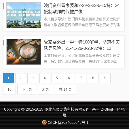
家好！今天我想和大家探讨一个重要的话题——虚
澳门资料管家婆和2-29-3-23-5-19特：24,
假宣传，针对您提供的关键词进行...
抵制欺诈的假推广像
本文目录导读：澳门资料管家婆概念解析关键词解
析与关联虚假宣传的风险与防范正确态度与行为建
议附加说明关于澳门资料管家婆及相关关键词的解
释与警惕虚假宣传澳门资料管家婆概念解析澳门资
管家婆必出一中一特100解释，防范不实
料管家婆，从字面意思来看，似乎是与澳门相...
诱导风险，21-41-26-3-23-32特：12
本文目录导读：关键词解析具体分析公众应对建议
关于特定数字组合的解释关于关键词“管家婆必出一
中一特100解释”及相关内容的解读与警示关键词解
析1、管家婆：通常指的是一种传统或现代的助手
1
2
3
4
5
6
7
8
9
角色，负责协助管理某些事务，如家庭...
10
下一页
末页
共 14 页
Copyright
2015-2025
湖北东隋网络科技有限公司
基于
Z-BlogPHP
搭
建
鄂ICP备2024055043号-1