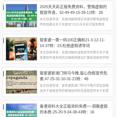
假宣传的提醒关键词解析1、香港王中王开奖结果
2025天天彩正版免费资料，警惕虚假的
官方：此关键词涉及到...
假宣传语，32-49-49-15-39-11特：26
本文目录导读：关键词解释落实关键词警惕虚假宣
传附加建议关于关键词“2025天天彩正版免费资
料”、“{标题追加词}”、“32-49-49-15-39-11特：26”
的解释与警惕虚假宣传本文旨在为广大公众解释相
管家婆一票一码100正确和21-3-12-11-
关关键词，...
14-37特：23,杜绝虚假诱导词
本文目录导读：关键词解析虚假宣传的警示关于管
家婆软件或系统的正确使用建议扩展阅读版权声明
的解析与警示尊敬的读者们：大家好！今天我们来
探讨一个关键词：“管家婆一票一码100正确”，在网
管家婆新澳门特马今晚,留心伪假宣传危
络信息繁杂的时代，我们有必要对这类...
害,47-25-31-10-31-21特：48
本文目录导读：管家婆新澳门特马今晚开奖信息解
读关于虚假宣传的警惕如何防范虚假宣传关于彩票
投注的建议关于管家婆新澳门特马今晚的开奖信息
及相关注意事项管家婆新澳门特马今晚开奖信息解
香港资料大全正版资料免费一-洞察虚假
读需要强调的是，管家婆新澳门特马今晚”的...
的本质-25-20-9-34-38-43特：16