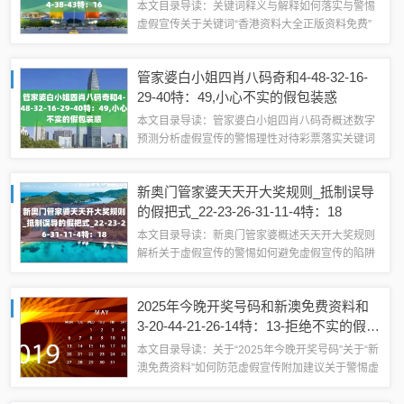
本文目录导读：关键词释义与解释如何落实与警惕
虚假宣传关于关键词“香港资料大全正版资料免费”
的释义、解释与落实警惕虚假宣传关键词释义与解
释当我们遇到关键词“香港资料大全正版资料免费”
管家婆白小姐四肖八码奇和4-48-32-16-
时，首先要理解这些关键词的含义。1、...
29-40特：49,小心不实的假包装惑
本文目录导读：管家婆白小姐四肖八码奇概述数字
预测分析虚假宣传的警惕理性对待彩票落实关键词
的解释与提醒关于管家婆白小姐四肖八码奇及相关
数字预测的分析与提醒本文旨在全面释义和解释管
新奥门管家婆天天开大奖规则_抵制误导
家婆白小姐四肖八码奇及相关数字预测的现象...
的假把式_22-23-26-31-11-4特：18
本文目录导读：新奥门管家婆概述天天开大奖规则
解析关于虚假宣传的警惕如何避免虚假宣传的陷阱
其他注意事项关于关键词“新奥门管家婆天天开大奖
规则”的解释与警惕虚假宣传尊敬的读者们：大家
2025年今晚开奖号码和新澳免费资料和
好！今天我们来一起探讨一个热门话题——...
3-20-44-21-26-14特：13-拒绝不实的假营
销套
本文目录导读：关于“2025年今晚开奖号码”关于“新
澳免费资料”如何防范虚假宣传附加建议关于警惕虚
假宣传与解读关键词的文章尊敬的公众朋友们：大